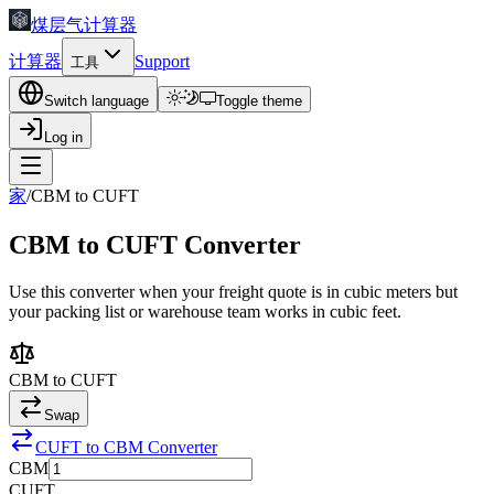
煤层气计算器
计算器
Support
工具
Switch language
Toggle theme
Log in
家
/
CBM to CUFT
CBM to CUFT Converter
Use this converter when your freight quote is in cubic meters but
your packing list or warehouse team works in cubic feet.
CBM
to
CUFT
Swap
CUFT to CBM Converter
CBM
CUFT