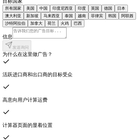
目标国家
所有国家
美国
中国
印度尼西亚
印度
英国
德国
日本
澳大利亚
新加坡
马来西亚
泰国
越南
菲律宾
韩国
阿联酋
沙特阿拉伯
加拿大
荷兰
火鸡
巴西
信息
发送询问
为什么在这里做广告？
活跃进口商和出口商的目标受众
高意向用户计算运费
计算器页面的显着位置