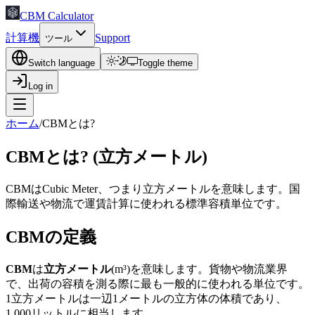
CBM Calculator
計算機
Support
ツール
Switch language
Toggle theme
Log in
ホーム
/
CBMとは?
CBMとは? (立方メートル)
CBMはCubic Meter、つまり立方メートルを意味します。国
際輸送や物流で運賃計算に使われる標準容積単位です。
CBMの定義
CBM
は
立方メートル
(m³)を意味します。貨物や物流業界
で、出荷の容積を測る際に最も一般的に使われる単位です。
1立方メートルは一辺1メートルの立方体の体積であり、
1,000リットルに相当します。