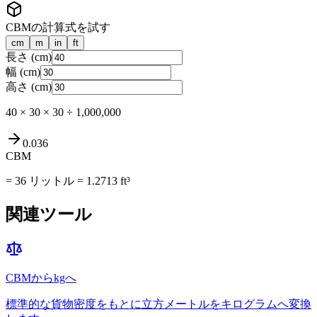
CBMの計算式を試す
cm
m
in
ft
長さ
(
cm
)
幅
(
cm
)
高さ
(
cm
)
40
×
30
×
30
÷ 1,000,000
0.036
CBM
=
36
リットル
=
1.2713
ft³
関連ツール
CBMからkgへ
標準的な貨物密度をもとに立方メートルをキログラムへ変換