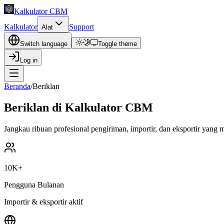
Kalkulator CBM
Kalkulator
Support
Alat
Switch language
Toggle theme
Log in
Beranda
/
Beriklan
Beriklan di Kalkulator CBM
Jangkau ribuan profesional pengiriman, importir, dan eksportir yang m
10K+
Pengguna Bulanan
Importir & eksportir aktif