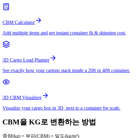
CBM Calculator
Add multiple items and get instant container fit & shipping cost.
3D Cargo Load Planner
See exactly how your cartons stack inside a 20ft or 40ft container.
3D CBM Visualizer
Visualize your cargo box in 3D, next to a container for scale.
CBM을 KG로 변환하는 방법
중량(kg) = 부피(CBM) × 밀도(kg/m³)