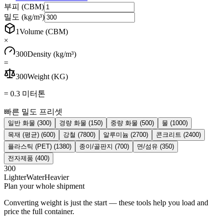
부피 (CBM)
밀도 (kg/m³)
1
Volume (CBM)
×
300
Density (kg/m³)
=
300
Weight (KG)
=
0.3
미터톤
빠른 밀도 프리셋
일반 화물
(
300
)
경량 화물
(
150
)
중량 화물
(
500
)
물
(
1000
)
목재 (평균)
(
600
)
강철
(
7800
)
알루미늄
(
2700
)
콘크리트
(
2400
)
플라스틱 (PET)
(
1380
)
종이/골판지
(
700
)
면/섬유
(
350
)
전자제품
(
400
)
300
Lighter
Water
Heavier
Plan your whole shipment
Converting weight is just the start — these tools help you load and
price the full container.